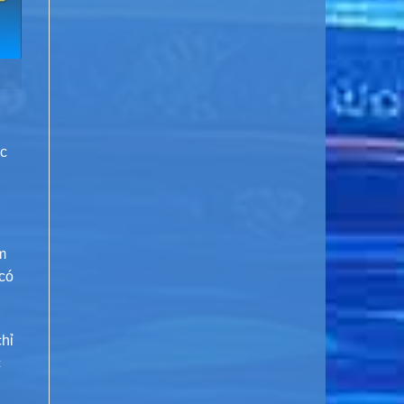
ợc
.
m
 có
chỉ
c