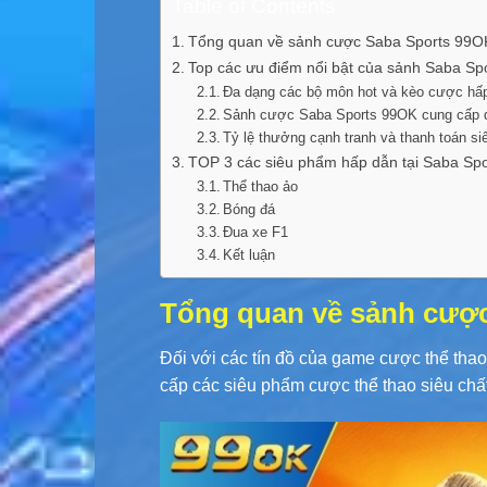
Table of Contents
Tổng quan về sảnh cược Saba Sports 99O
Top các ưu điểm nổi bật của sảnh Saba Sp
Đa dạng các bộ môn hot và kèo cược hấ
Sảnh cược Saba Sports 99OK cung cấp d
Tỷ lệ thưởng cạnh tranh và thanh toán si
TOP 3 các siêu phẩm hấp dẫn tại Saba Spo
Thể thao ảo
Bóng đá
Đua xe F1
Kết luận
Tổng quan về sảnh cượ
Đối với các tín đồ của game cược thể thao
cấp các siêu phẩm cược thể thao siêu chất