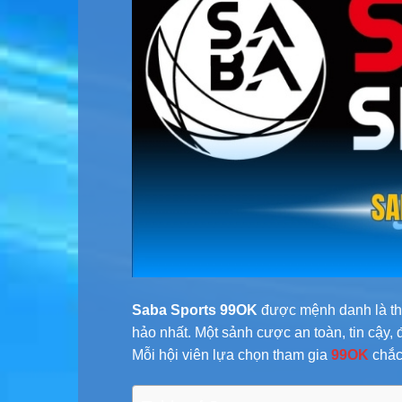
Saba Sports 99OK
được mệnh danh là th
hảo nhất. Một sảnh cược an toàn, tin cậy,
Mỗi hội viên lựa chọn tham gia
99OK
chắc