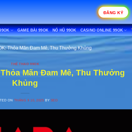
ĐĂNG KÝ
99OK
GAME BÀI 99OK
NỔ HŨ 99OK
CASINO ONLINE 99OK
9OK: Thỏa Mãn Đam Mê, Thu Thưởng Khủng
THỂ THAO 99OK
: Thỏa Mãn Đam Mê, Thu Thưởng
Khủng
TED ON
THÁNG 9 10, 2025
BY
SEO