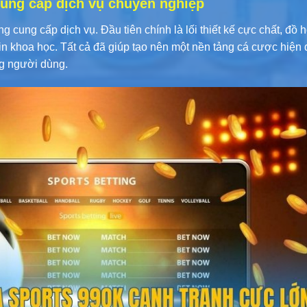
ung cấp dịch vụ chuyên nghiệp
g cung cấp dịch vụ. Đầu tiên chính là lối thiết kế cực chất, đồ 
in khoa học. Tất cả đã giúp tạo nên một nền tảng cá cược hiện 
ùng người dùng.