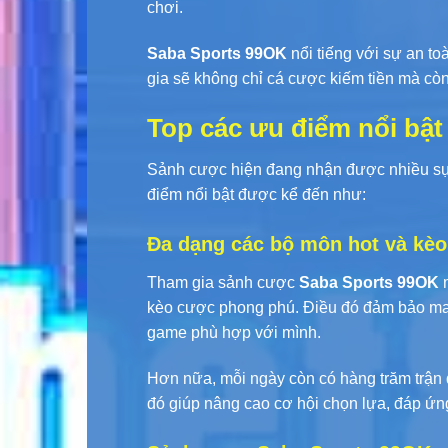
chơi.
Saba Sports 99OK
nổi tiếng với sự an to
gia sẽ không chỉ cá cược kiếm tiền mà c
Top các ưu điểm nổi bậ
Sảnh cược hiện đang nhận được nhiều sự 
điểm nổi bật được kể đến như:
Đa dạng các bộ môn hot và kè
Tham gia sảnh cược
Saba Sports 99OK
kèo cược phong phú. Điều đó đảm bảo man
game phù hợp với mình.
Hơn nữa, mỗi ngày còn có hàng trăm trận đ
đó giúp nâng cao cơ hội chọn lựa, đáp ứng 