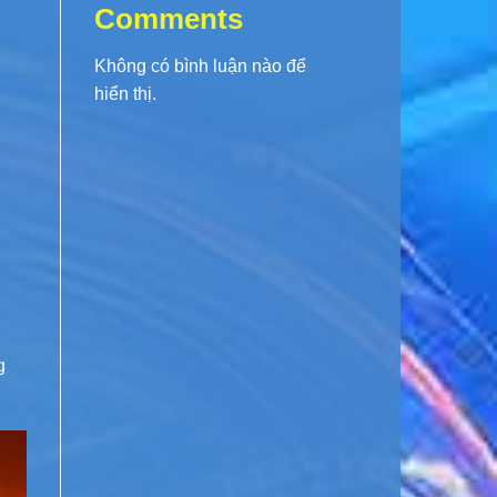
Comments
Không có bình luận nào để
hiển thị.
g