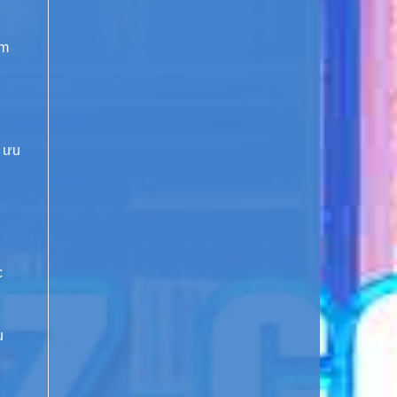
am
c ưu
c
u