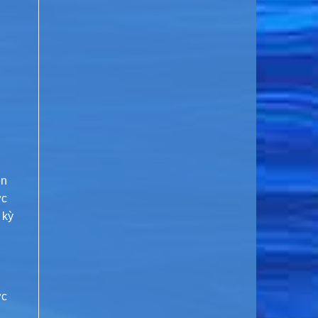
ên
ực
 kỳ
ợc