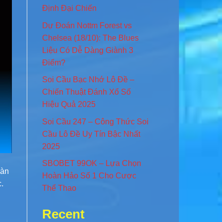
Định Đại Chiến
Dự Đoán Nottm Forest vs
Chelsea (18/10): The Blues
Liệu Có Dễ Dàng Giành 3
Điểm?
Soi Cầu Bạc Nhớ Lô Đề –
Chiến Thuật Đánh Xổ Số
Hiệu Quả 2025
Soi Cầu 247 – Công Thức Soi
Cầu Lô Đề Uy Tín Bậc Nhất
2025
SBOBET 99OK – Lựa Chọn
oàn
Hoàn Hảo Số 1 Cho Cược
.
Thể Thao
Recent