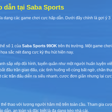
 dẫn tại Saba Sports
 đa dạng các game chơi cực hấp dẫn. Dưới đây chính là gợi ý 3
thế số 1 của
Saba Sports 99OK
trên thị trường. Một game chơi
họa sắc nét đang cực kỳ thu hút hiện nay.
hành sắp xếp đội hình, tuyển quân như một người huấn luyện vi
, bắt đầu trận giao đấu, các tình huống vô cùng bất ngờ, chân th
t các trận đấu diễn ra siêu nhanh, cược đơn giản nhưng lại cực
 thể thao với lượng người hâm mộ trên toàn cầu. Tham gia cư
p dẫn, an toàn và đặc biệt là đa dạng kèo nhà cái.