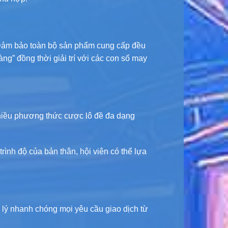
ảm bảo toàn bộ sản phẩm cung cấp đều
g” đồng thời giải trí với các con số may
nhiều phương thức cược lô đề đa dạng
trình độ của bản thân, hội viên có thể lựa
 lý nhanh chóng mọi yêu cầu giao dịch từ