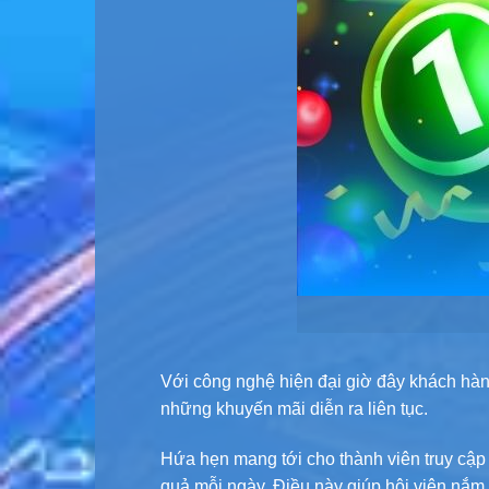
Với công nghệ hiện đại giờ đây khách hàng
những khuyến mãi diễn ra liên tục.
Hứa hẹn mang tới cho thành viên truy cập n
quả mỗi ngày. Điều này giúp hội viên n