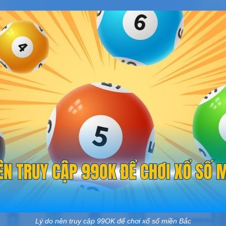
Lý do nên truy cập 99OK để chơi xổ số miền Bắc