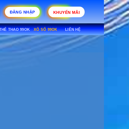
ĐĂNG NHẬP
KHUYẾN MÃI
THỂ THAO 99OK
XỔ SỐ 99OK
LIÊN HỆ