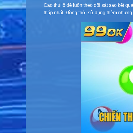
Cao thủ lô đề luôn theo dõi sát sao kết qu
thấp nhất. Đồng thời sử dụng thêm những p