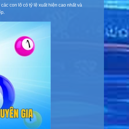
ác con lô có tỷ lệ xuất hiện cao nhất và
ếp.