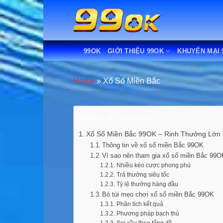
Skip
to
content
99OK
GIỚI THIỆU 99OK
KHUYẾN MẠI 
Home
»
Xổ Số Miền Bắc
Table of Contents
Xổ Số Miền Bắc 99OK – Rinh Thưởng Lớn 
Thông tin về xổ số miền Bắc 99OK
Vì sao nên tham gia xổ số miền Bắc 99
Nhiều kèo cược phong phú
Trả thưởng siêu tốc
Tỷ lệ thưởng hàng đầu
Bỏ túi mẹo chơi xổ số miền Bắc 99OK
Phân tích kết quả
Phương pháp bạch thủ
Soi cầu theo tổng đề