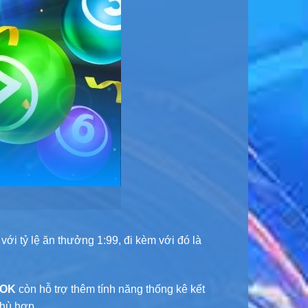
ới tỷ lệ ăn thưởng 1:99, đi kèm với đó là
99OK
còn hỗ trợ thêm tính năng thống kê kết
hù hợp.