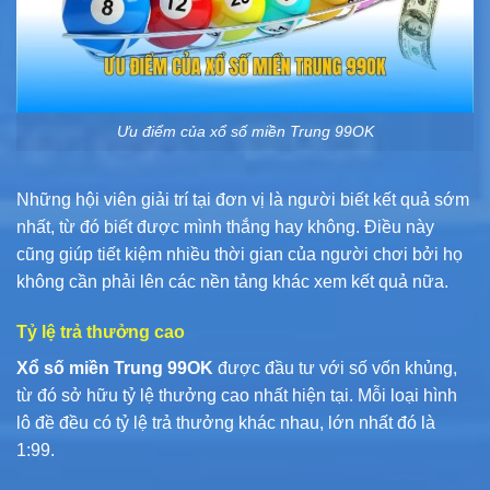
Ưu điểm của xổ số miền Trung 99OK
Những hội viên giải trí tại đơn vị là người biết kết quả sớm
nhất, từ đó biết được mình thắng hay không. Điều này
cũng giúp tiết kiệm nhiều thời gian của người chơi bởi họ
không cần phải lên các nền tảng khác xem kết quả nữa.
Tỷ lệ trả thưởng cao
Xổ số miền Trung 99OK
được đầu tư với số vốn khủng,
từ đó sở hữu tỷ lệ thưởng cao nhất hiện tại. Mỗi loại hình
lô đề đều có tỷ lệ trả thưởng khác nhau, lớn nhất đó là
1:99.