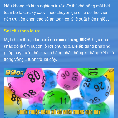
Nếu không có kinh nghiệm trước đó thì khả năng mất hết
toàn bộ là cực kỳ cao. Theo chuyên gia chia sẻ, hội viên
nên ưu tiên chọn các số an toàn có tỷ lệ xuất hiện nhiều.
Soi cầu theo lô rơi
Một chiến thuật đánh
xổ số miền Trung 99OK
hiệu quả
khác đó là tìm ra con lô rơi phù hợp. Để áp dụng phương
pháp này trước hết khách hàng phải thống kê bảng kết quả
trong vòng 1 tuần trở lại đây.