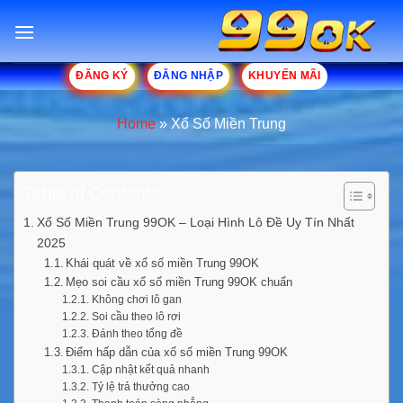
Skip
to
content
ĐĂNG KÝ
ĐĂNG NHẬP
KHUYẾN MÃI
Home
»
Xổ Số Miền Trung
Table of Contents
Xổ Số Miền Trung 99OK – Loại Hình Lô Đề Uy Tín Nhất
2025
Khái quát về xổ số miền Trung 99OK
Mẹo soi cầu xổ số miền Trung 99OK chuẩn
Không chơi lô gan
Soi cầu theo lô rơi
Đánh theo tổng đề
Điểm hấp dẫn của xổ số miền Trung 99OK
Cập nhật kết quả nhanh
Tỷ lệ trả thưởng cao