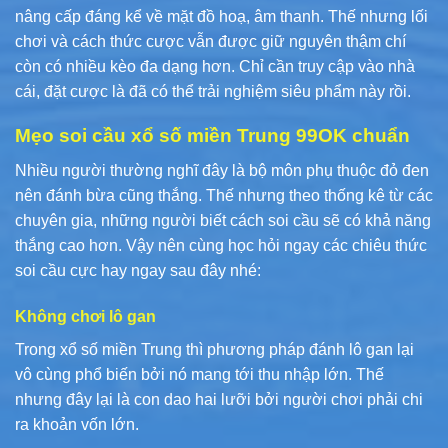
nâng cấp đáng kể về mặt đồ hoạ, âm thanh. Thế nhưng lối
chơi và cách thức cược vẫn được giữ nguyên thậm chí
còn có nhiều kèo đa dạng hơn. Chỉ cần truy cập vào nhà
cái, đặt cược là đã có thể trải nghiệm siêu phẩm này rồi.
Mẹo soi cầu xổ số miền Trung 99OK chuẩn
Nhiều người thường nghĩ đây là bộ môn phụ thuộc đỏ đen
nên đánh bừa cũng thắng. Thế nhưng theo thống kê từ các
chuyên gia, những người biết cách soi cầu sẽ có khả năng
thắng cao hơn. Vậy nên cùng học hỏi ngay các chiêu thức
soi cầu cực hay ngay sau đây nhé:
Không chơi lô gan
Trong xổ số miền Trung thì phương pháp đánh lô gan lại
vô cùng phổ biến bởi nó mang tới thu nhập lớn. Thế
nhưng đây lại là con dao hai lưỡi bởi người chơi phải chi
ra khoản vốn lớn.