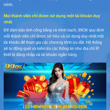
mình.
Mọi thành viên chỉ được sử dụng một tài khoản duy
nhất
Để đảm bảo tính công bằng và minh bạch, 99OK quy định
mỗi thành viên chỉ được sở hữu và sử dụng duy nhất một
tài khoản để tham gia các chương trình ưu đãi. Hệ thống
sẽ tự động quét và kiểm tra các thông tin như địa chỉ IP,
thiết bị đăng nhập và tài khoản ngân hàng.