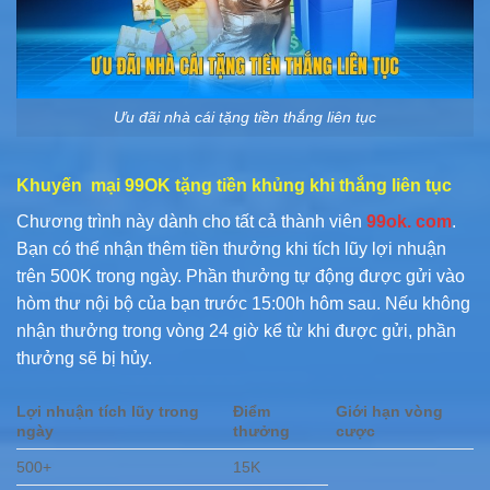
Ưu đãi nhà cái tặng tiền thắng liên tục
Khuyến mại 99OK tặng tiền khủng khi thắng liên tục
Chương trình này dành cho tất cả thành viên
99ok. com
.
Bạn có thể nhận thêm tiền thưởng khi tích lũy lợi nhuận
trên 500K trong ngày. Phần thưởng tự động được gửi vào
hòm thư nội bộ của bạn trước 15:00h hôm sau. Nếu không
nhận thưởng trong vòng 24 giờ kể từ khi được gửi, phần
thưởng sẽ bị hủy.
Lợi nhuận tích lũy trong
Điểm
Giới hạn vòng
ngày
thưởng
cược
500+
15K