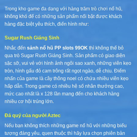
Trong kho game đa dạng với hàng trăm trò chơi nổ hũ,
không khó để có những sản phẩm nổi bật được khách
hàng đặc biệt yêu thích, điển hình như:
Sugar Rush Giáng Sinh
Nhắc đến
sảnh nổ hũ PP slots 99OK
thì không thể bỏ
qua trò Sugar Rush Giáng Sinh. Sản phẩm có giao diện
sặc sỡ, vui vẻ với hình ảnh ngôi sao xanh, những viên kẹo
tròn, hình gấu đỏ cam trông rất ngọt ngào, dễ chịu. Điểm
nhấn của game là cây thông noel có chứa nhiều viên kẹo
hấp dẫn. Trong game có nhiều hệ số nhân thưởng cao,
mức cao nhất là x 128 lần mang đến cho khách hàng
nhiều cơ hội trúng lớn.
Đá quý của người Aztec
Nếu bạn không thích những game nổ hũ với những biểu
tượng đáng yêu, quen thuộc thì hãy lựa chọn phiên bản