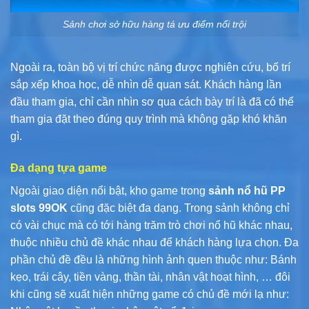
Sảnh chơi sở hữu hàng tá ưu điểm nổi trội
Ngoài ra, toàn bộ vị trí chức năng được nghiên cứu, bố trí
sắp xếp khoa học, dễ nhìn dễ quan sát. Khách hàng lần
đầu tham gia, chỉ cần nhìn sơ qua cách bày trí là đã có thể
tham gia đặt theo đúng quy trình mà không gặp khó khăn
gì.
Đa dạng tựa game
Ngoài giao diện nổi bật, kho game trong
sảnh nổ hũ PP
slots 99OK
cũng đặc biệt đa dạng. Trong sảnh không chỉ
có vài chục mà có tới hàng trăm trò chơi nổ hũ khác nhau,
thuộc nhiều chủ đề khác nhau để khách hàng lựa chọn. Đa
phần chủ đề đều là những hình ảnh quen thuộc như: Bánh
kẹo, trái cây, tiền vàng, thần tài, nhân vật hoạt hình, … đôi
khi cũng sẽ xuất hiện những game có chủ đề mới lạ như: