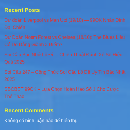
Recent Posts
Dự đoán Liverpool vs Man Utd (19/10) — 99OK Nhận Định
Đại Chiến
Dự Đoán Nottm Forest vs Chelsea (18/10): The Blues Liệu
Có Dễ Dàng Giành 3 Điểm?
Soi Cầu Bạc Nhớ Lô Đề – Chiến Thuật Đánh Xổ Số Hiệu
Quả 2025
Soi Cầu 247 – Công Thức Soi Cầu Lô Đề Uy Tín Bậc Nhất
2025
SBOBET 99OK – Lựa Chọn Hoàn Hảo Số 1 Cho Cược
Thể Thao
Recent Comments
Không có bình luận nào để hiển thị.