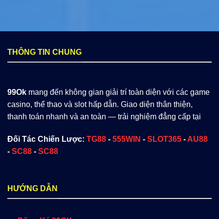
THÔNG TIN CHUNG
99Ok
mang đến không gian giải trí toàn diện với các game
casino, thể thao và slot hấp dẫn. Giao diện thân thiện,
thanh toán nhanh và an toàn — trải nghiệm đẳng cấp tại
Đối Tác Chiến Lược:
TG88
-
555WIN
-
SLOT365
-
AU88
-
SC88
-
SC88
HƯỚNG DẪN