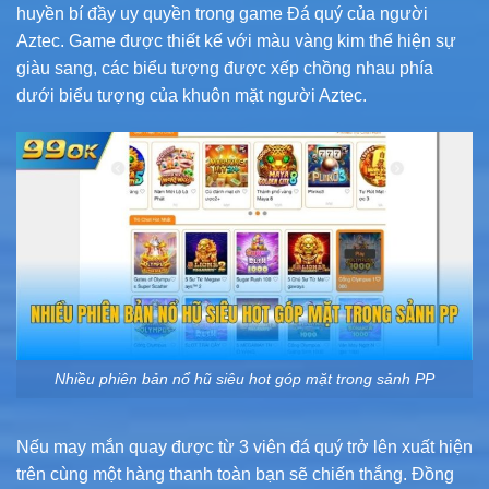
huyền bí đầy uy quyền trong game Đá quý của người
Aztec. Game được thiết kế với màu vàng kim thể hiện sự
giàu sang, các biểu tượng được xếp chồng nhau phía
dưới biểu tượng của khuôn mặt người Aztec.
Nhiều phiên bản nổ hũ siêu hot góp mặt trong sảnh PP
Nếu may mắn quay được từ 3 viên đá quý trở lên xuất hiện
trên cùng một hàng thanh toàn bạn sẽ chiến thắng. Đồng